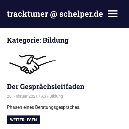
Zum
Inhalt
tracktuner @ schelper.de
MENÜ
springen
The
world
is
Kategorie:
Bildung
my
oyster
–
Hahahaha.
Der Gesprächsleitfaden
28. Februar 2021
AS
Bildung
Phasen eines Beratungsgespräches.
WEITERLESEN