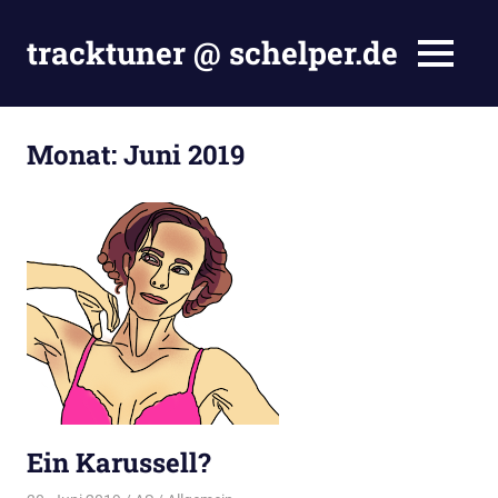
Zum
Inhalt
tracktuner @ schelper.de
MENÜ
springen
The
world
is
Monat:
Juni 2019
my
oyster
–
Hahahaha.
Ein Karussell?