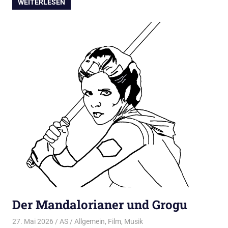
WEITERLESEN
Der Mandalorianer und Grogu
27. Mai 2026
AS
Allgemein
,
Film
,
Musik