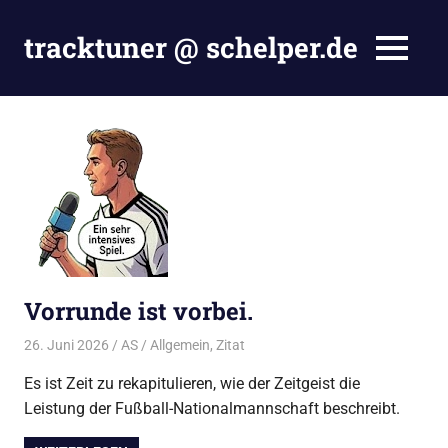
Zum
Inhalt
tracktuner @ schelper.de
MENÜ
springen
The
world
is
my
oyster
–
Hahahaha.
Vorrunde ist vorbei.
26. Juni 2026
AS
Allgemein
,
Zitat
Es ist Zeit zu rekapitulieren, wie der Zeitgeist die
Leistung der Fußball-Nationalmannschaft beschreibt.