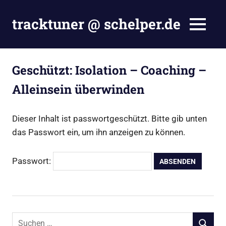
Zum
Inhalt
tracktuner @ schelper.de
MENÜ
springen
The
world
is
Geschützt: Isolation – Coaching –
my
Alleinsein überwinden
oyster
–
Hahahaha.
Dieser Inhalt ist passwortgeschützt. Bitte gib unten
das Passwort ein, um ihn anzeigen zu können.
Passwort:
Suchen