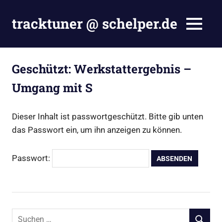
Zum
Inhalt
tracktuner @ schelper.de
MENÜ
springen
The
world
is
Geschützt: Werkstattergebnis –
my
Umgang mit S
oyster
–
Hahahaha.
Dieser Inhalt ist passwortgeschützt. Bitte gib unten
das Passwort ein, um ihn anzeigen zu können.
Passwort:
Suchen