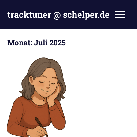
Zum
Inhalt
tracktuner @ schelper.de
MENÜ
springen
The
world
is
Monat:
Juli 2025
my
oyster
–
Hahahaha.