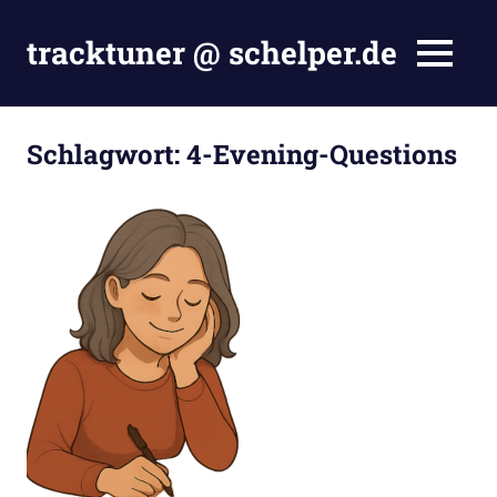
Zum
Inhalt
tracktuner @ schelper.de
MENÜ
springen
The
world
is
Schlagwort:
4-Evening-Questions
my
oyster
–
Hahahaha.