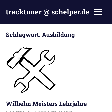
Zum
Inhalt
tracktuner @ schelper.de
MENÜ
springen
The
world
is
Schlagwort:
Ausbildung
my
oyster
–
Hahahaha.
Wilhelm Meisters Lehrjahre