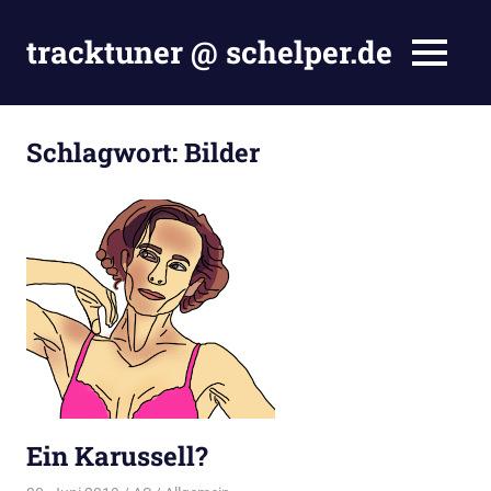
Zum
Inhalt
tracktuner @ schelper.de
MENÜ
springen
The
world
is
Schlagwort:
Bilder
my
oyster
–
Hahahaha.
Ein Karussell?