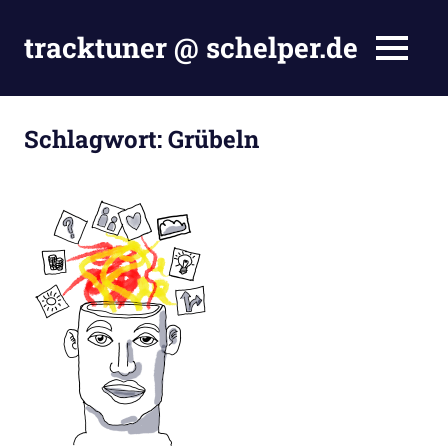
Zum
Inhalt
tracktuner @ schelper.de
MENÜ
springen
The
world
is
Schlagwort:
Grübeln
my
oyster
–
Hahahaha.