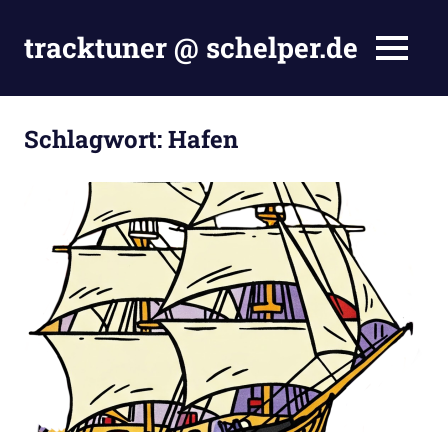
Zum
Inhalt
tracktuner @ schelper.de
MENÜ
springen
The
world
is
Schlagwort:
Hafen
my
oyster
–
Hahahaha.