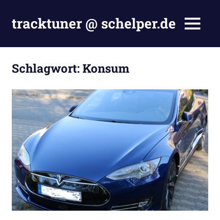
Zum
Inhalt
tracktuner @ schelper.de
MENÜ
springen
The
world
is
Schlagwort:
Konsum
my
oyster
–
Hahahaha.