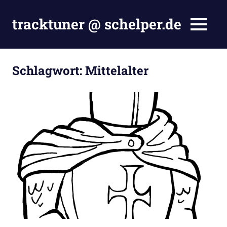
Zum
Inhalt
tracktuner @ schelper.de
MENÜ
springen
The
world
is
Schlagwort:
Mittelalter
my
oyster
–
Hahahaha.