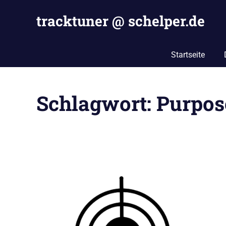
Zum
tracktuner @ schelper.de
Inhalt
springen
The
world
Startseite
is
my
oyster
Schlagwort:
Purpos
–
Hahahaha.