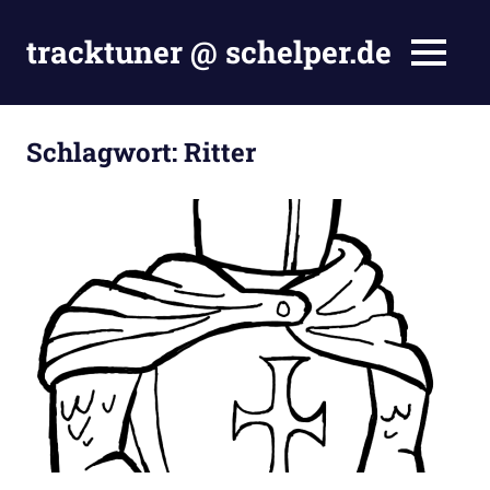
Zum
Inhalt
tracktuner @ schelper.de
MENÜ
springen
The
world
is
Schlagwort:
Ritter
my
oyster
–
Hahahaha.