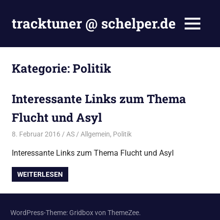
Zum
Inhalt
tracktuner @ schelper.de
MENÜ
springen
The
world
is
Kategorie:
Politik
my
oyster
–
Interessante Links zum Thema
Hahahaha.
Flucht und Asyl
8. Februar 2016
AS
Allgemein
,
Politik
Interessante Links zum Thema Flucht und Asyl
WEITERLESEN
WordPress-Theme: Gridbox von ThemeZee.