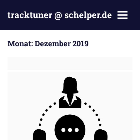
Zum
Inhalt
tracktuner @ schelper.de
MENÜ
springen
The
world
is
Monat:
Dezember 2019
my
oyster
–
Hahahaha.