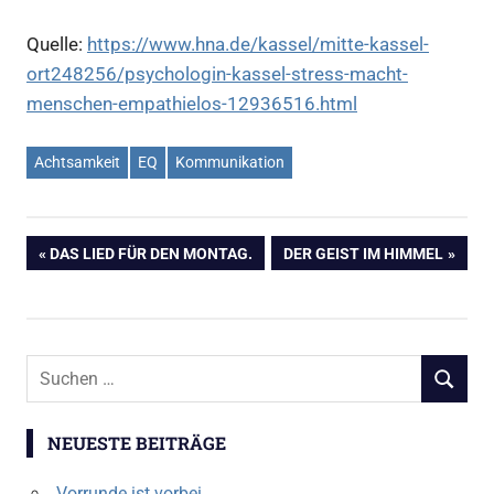
Quelle:
https://www.hna.de/kassel/mitte-kassel-
ort248256/psychologin-kassel-stress-macht-
menschen-empathielos-12936516.html
Achtsamkeit
EQ
Kommunikation
Beitragsnavigation
VORHERIGER
NÄCHSTER
DAS LIED FÜR DEN MONTAG.
DER GEIST IM HIMMEL
BEITRAG:
BEITRAG:
Suchen
SUCHEN
nach:
NEUESTE BEITRÄGE
Vorrunde ist vorbei.