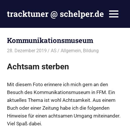
Zum
Inhalt
tracktuner @ schelper.de
MENÜ
springen
The
world
is
Kommunikationsmuseum
my
oyster
28. Dezember 2019
AS
Allgemein
,
Bildung
–
Hahahaha.
Achtsam sterben
Mit diesem Foto erinnere ich mich gern an den
Besuch des Kommunikationsmuseum in FFM. Ein
aktuelles Thema ist wohl Achtsamkeit. Aus einem
Buch oder einer Zeitung habe ich die folgenden
Hinweise für einen achtsamen Umgang miteinander.
Viel Spaß dabei.