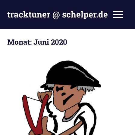
Zum
Inhalt
tracktuner @ schelper.de
MENÜ
springen
The
world
is
Monat:
Juni 2020
my
oyster
–
Hahahaha.