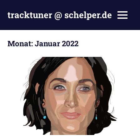
Zum
Inhalt
tracktuner @ schelper.de
MENÜ
springen
The
world
is
Monat:
Januar 2022
my
oyster
–
Hahahaha.