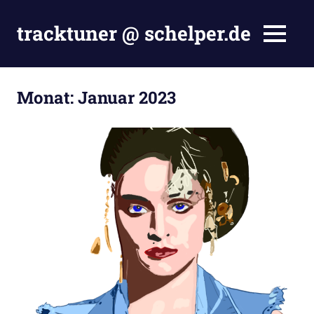
Zum
Inhalt
tracktuner @ schelper.de
MENÜ
springen
The
world
is
Monat:
Januar 2023
my
oyster
–
Hahahaha.