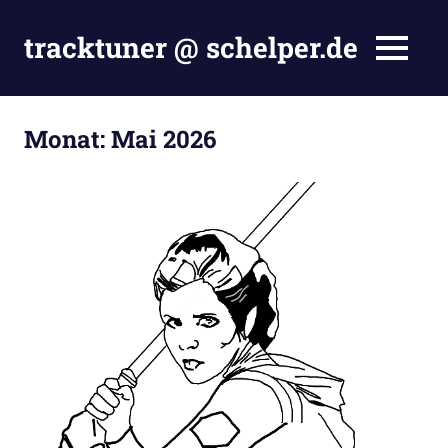
Zum
Inhalt
tracktuner @ schelper.de
MENÜ
springen
The
world
is
Monat:
Mai 2026
my
oyster
–
Hahahaha.