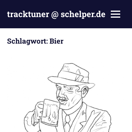
Zum
Inhalt
tracktuner @ schelper.de
MENÜ
springen
The
world
is
Schlagwort:
Bier
my
oyster
–
Hahahaha.