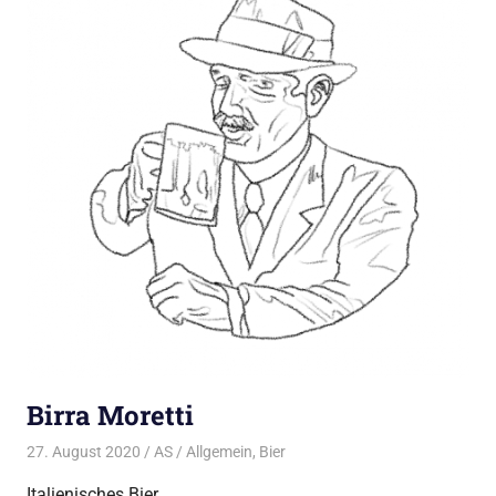
Birra Moretti
27. August 2020
AS
Allgemein
,
Bier
Italienisches Bier