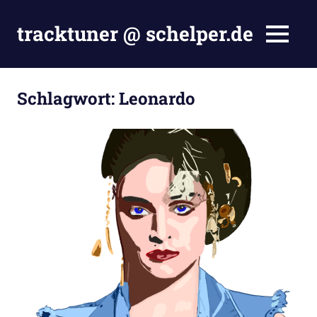
Zum
Inhalt
tracktuner @ schelper.de
MENÜ
springen
The
world
is
Schlagwort:
Leonardo
my
oyster
–
Hahahaha.