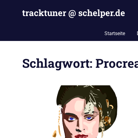
Zum
tracktuner @ schelper.de
Inhalt
springen
The
world
Startseite
is
my
oyster
Schlagwort:
Procre
–
Hahahaha.