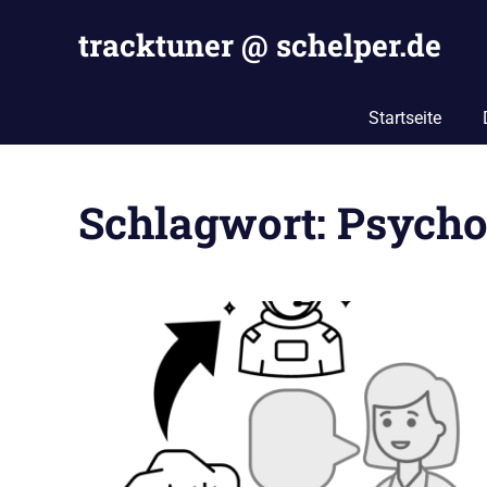
Zum
tracktuner @ schelper.de
Inhalt
springen
The
world
Startseite
is
my
oyster
Schlagwort:
Psycho
–
Hahahaha.