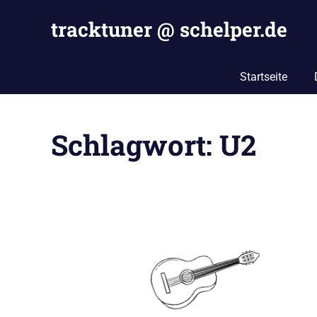
Zum
tracktuner @ schelper.de
Inhalt
springen
The
world
Startseite
is
my
oyster
Schlagwort:
U2
–
Hahahaha.