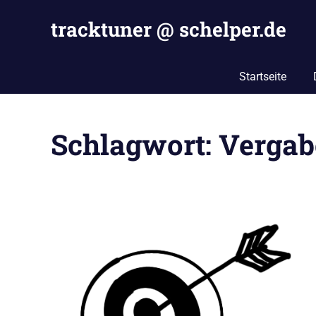
Zum
tracktuner @ schelper.de
Inhalt
springen
The
world
Startseite
is
my
oyster
Schlagwort:
Vergab
–
Hahahaha.