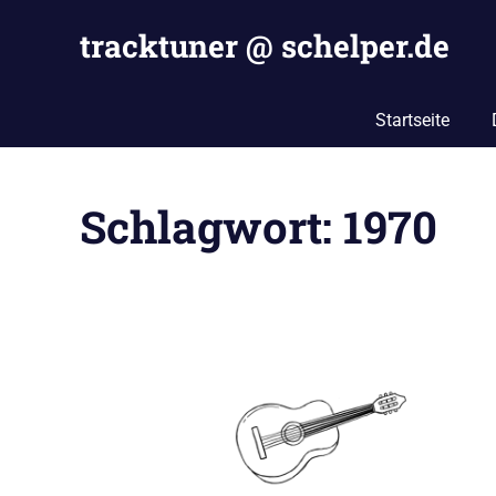
Zum
tracktuner @ schelper.de
Inhalt
springen
The
world
Startseite
is
my
oyster
Schlagwort:
1970
–
Hahahaha.