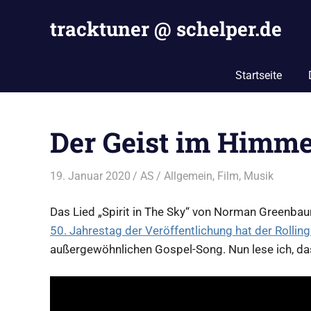
Zum
tracktuner @ schelper.de
Inhalt
springen
The
world
Startseite
is
my
oyster
Der Geist im Himme
–
Hahahaha.
19. Januar 2020
AS
Allgemein
,
Film
,
Musik
Das Lied „Spirit in The Sky“ von Norman Greenbau
50. Jahrestag der Veröffentlichung hat der Rollin
außergewöhnlichen Gospel-Song. Nun lese ich, das