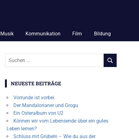
Musik
Kommunikation
Film
Bildung
Suchen
SUCHEN
nach:
NEUESTE BEITRÄGE
Vorrunde ist vorbei.
Der Mandalorianer und Grogu
Ein Osteralbum von U2
Können wir vom Lebensende über ein gutes
Leben lernen?
Schluss mit Grübeln – Wie du aus der