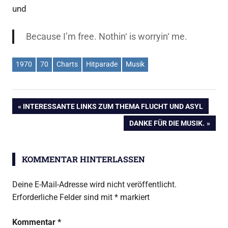
und
Because I’m free. Nothin‘ is worryin‘ me.
1970
70
Charts
Hitparade
Musik
Beitragsnavigation
VORHERIGER
INTERESSANTE LINKS ZUM THEMA FLUCHT UND ASYL
BEITRAG:
NÄCHSTER
DANKE FÜR DIE MUSIK.
BEITRAG:
KOMMENTAR HINTERLASSEN
Deine E-Mail-Adresse wird nicht veröffentlicht.
Erforderliche Felder sind mit
*
markiert
Kommentar
*