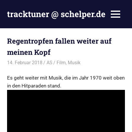
Zum
Inhalt
tracktuner @ schelper.de
MENÜ
springen
The
world
is
Regentropfen fallen weiter auf
my
meinen Kopf
oyster
–
14. Februar 2018
AS
Film
,
Musik
Hahahaha.
Es geht weiter mit Musik, die im Jahr 1970 weit oben
in den Hitparaden stand.