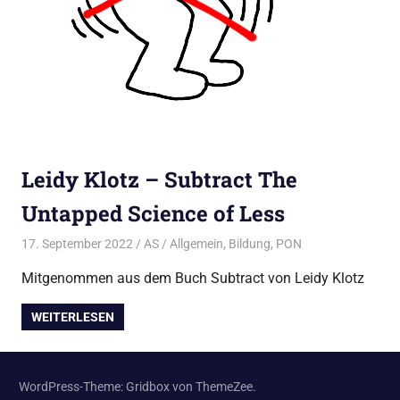
Leidy Klotz – Subtract The
Untapped Science of Less
17. September 2022
AS
Allgemein
,
Bildung
,
PON
Mitgenommen aus dem Buch Subtract von Leidy Klotz
WEITERLESEN
WordPress-Theme: Gridbox von ThemeZee.