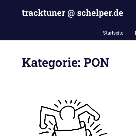
Zum
tracktuner @ schelper.de
Inhalt
springen
The
world
Startseite
is
my
oyster
Kategorie:
PON
–
Hahahaha.