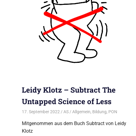
Leidy Klotz – Subtract The
Untapped Science of Less
17. September 2022
AS
Allgemein
,
Bildung
,
PON
Mitgenommen aus dem Buch Subtract von Leidy
Klotz