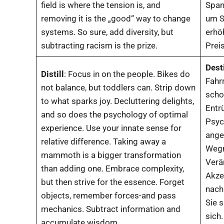
field is where the tension is, and
Spann
removing it is the „good“ way to change
um S
systems. So sure, add diversity, but
erhö
subtracting racism is the prize.
Preis
Desti
Distill
: Focus in on the people. Bikes do
Fahr
not balance, but toddlers can. Strip down
scho
to what sparks joy. Decluttering delights,
Entr
and so does the psychology of optimal
Psyc
experience. Use your innate sense for
ange
relative difference. Taking away a
Wegn
mammoth is a bigger transformation
Verä
than adding one. Embrace complexity,
Akze
but then strive for the essence. Forget
nach
objects, remember forces-and pass
Sie s
mechanics. Subtract information and
sich
accumulate wisdom.