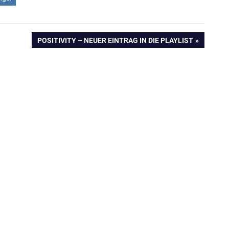
NÄCHSTER
POSITIVITY – NEUER EINTRAG IN DIE PLAYLIST
BEITRAG: