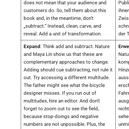
does not mean that your audience and
Publ
customers do. So, tell them about this
ihne
book and, in the meantime, don’t
Zwis
„subtract.“ Instead, clean, carve, and
schne
reveal. Add a unit of transformation.
der 
Expand
: Think add and subtract. Nature
Erwe
and Maya Lin show us that these are
Natu
complementary approaches to change.
komp
Adding should cue subtracting, not rule it
Hinz
out. Try accessing a different multitude.
aussc
The father might see what the bicycle
ersch
designer misses. If you run out of
Fahr
multitudes, hire an editor. And don’t
ausg
forget to zoom out to see the field,
nich
because stop-doings and negative
sehe
numbers are not unpossible. Plus, the
unmö