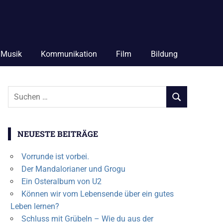
Musik
Kommunikation
Film
Bildung
Suchen
SUCHEN
nach:
NEUESTE BEITRÄGE
Vorrunde ist vorbei.
Der Mandalorianer und Grogu
Ein Osteralbum von U2
Können wir vom Lebensende über ein gutes
Leben lernen?
Schluss mit Grübeln – Wie du aus der