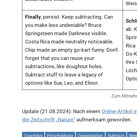
Weis
Finally
, persist: Keep subtracting. Can
Schl
you make less undeniable? Bruce
ab. 
Springsteen made Darkness visible.
Spri
Costa Rica made neutrality noticeable.
Rica 
Chip made an empty go-kart funny. Don’t
Go-K
forget that you can reuse your
Ihre
subtractions, like doughnut holes.
Löch
Subtract stuff to leave a legacy of
Optio
options-like Sue, Leo, and Elinor.
Zum Mitneh
Update (21.08.2024): Nach einem
Online-Artikel i
der Zeitschrift „Nature“
aufmerksam geworden.
Coaching
Entscheidung
Organisation
Subtract
Wen