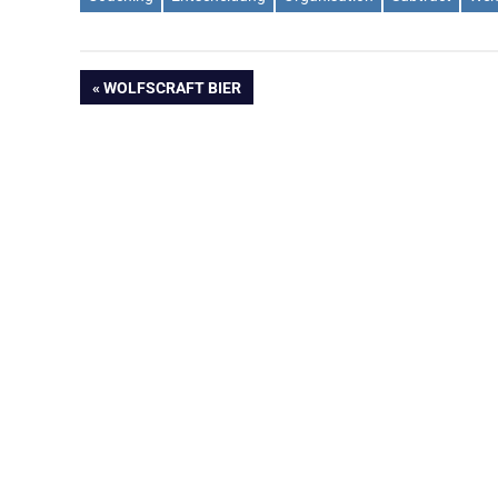
Beitragsnavigation
VORHERIGER
WOLFSCRAFT BIER
BEITRAG: