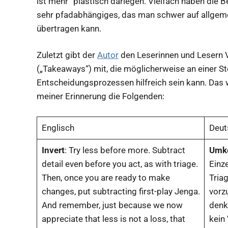
ist mehr“ plastisch darlegen. Vielfach haben die B
sehr pfadabhängiges, das man schwer auf allgeme
übertragen kann.
Zuletzt gibt der
Autor
den Leserinnen und Lesern 
(„Takeaways“) mit, die möglicherweise an einer Ste
Entscheidungsprozessen hilfreich sein kann. Das
meiner Erinnerung die Folgenden:
Englisch
Deut
Invert
: Try less before more. Subtract
Umk
detail even before you act, as with triage.
Einze
Then, once you are ready to make
Tria
changes, put subtracting first-play Jenga.
vorz
And remember, just because we now
denke
appreciate that less is not a loss, that
kein 