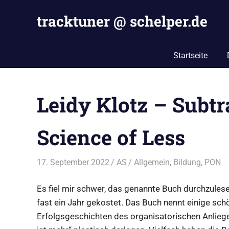
Zum
tracktuner @ schelper.de
Inhalt
springen
The
world
Startseite
is
my
oyster
Leidy Klotz – Subt
–
Hahahaha.
Science of Less
17. September 2022
AS
Allgemein
,
Bildung
,
PON
Es fiel mir schwer, das genannte Buch durchzulese
fast ein Jahr gekostet. Das Buch nennt einige schö
Erfolgsgeschichten des organisatorischen Anlieg