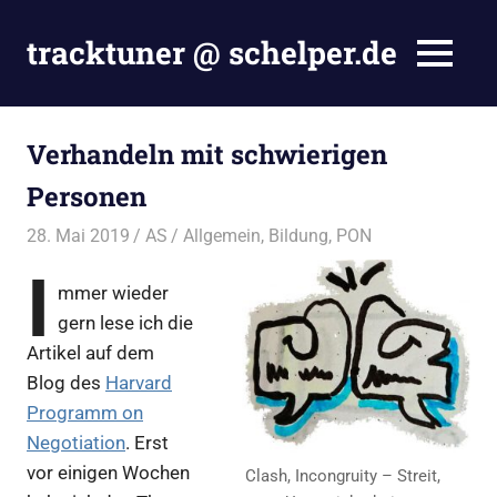
Zum
Inhalt
tracktuner @ schelper.de
MENÜ
springen
The
world
is
Verhandeln mit schwierigen
my
Personen
oyster
–
28. Mai 2019
AS
Allgemein
,
Bildung
,
PON
Hahahaha.
I
mmer wieder
gern lese ich die
Artikel auf dem
Blog des
Harvard
Programm on
Negotiation
. Erst
vor einigen Wochen
Clash, Incongruity – Streit,