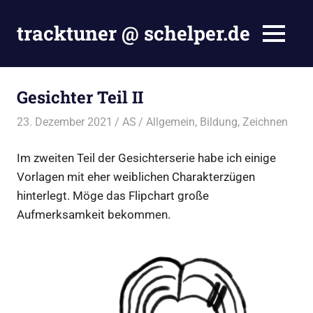
Zum
Inhalt
tracktuner @ schelper.de
MENÜ
springen
The
world
is
Gesichter Teil II
my
oyster
23. Dezember 2021
AS
Allgemein
,
Bildung
,
Zeichnen
–
Hahahaha.
Im zweiten Teil der Gesichterserie habe ich einige
Vorlagen mit eher weiblichen Charakterzügen
hinterlegt. Möge das Flipchart große
Aufmerksamkeit bekommen.