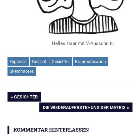
Helles Haar mit V-Ausschnitt.
Flipchart
Gesicht
Gesichter
Kommunikation
Sketchnotes
Beitragsnavigation
VORHERIGER
GESICHTER
BEITRAG:
NÄCHSTER
DIE WIEDERAUFERSTEHUNG DER MATRIX
BEITRAG:
KOMMENTAR HINTERLASSEN