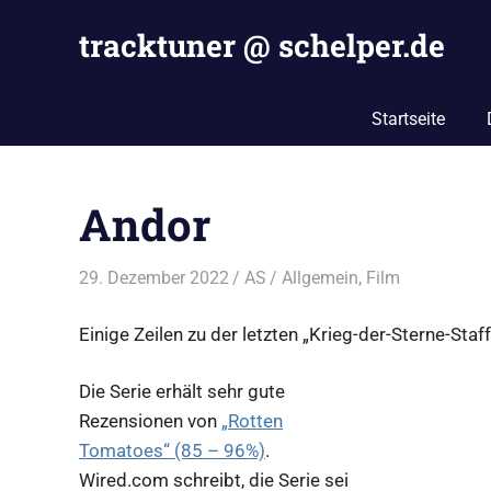
Zum
tracktuner @ schelper.de
Inhalt
springen
The
world
Startseite
is
my
oyster
Andor
–
Hahahaha.
29. Dezember 2022
AS
Allgemein
,
Film
Einige Zeilen zu der letzten „Krieg-der-Sterne-Staff
Die Serie erhält sehr gute
Rezensionen von
„Rotten
Tomatoes“ (85 – 96%)
.
Wired.com schreibt, die Serie sei