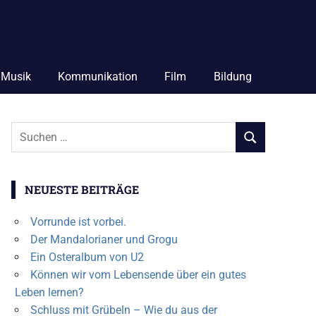
Musik
Kommunikation
Film
Bildung
Suchen
SUCHEN
nach:
NEUESTE BEITRÄGE
Vorrunde ist vorbei.
Der Mandalorianer und Grogu
Ein Osteralbum von U2
Können wir vom Lebensende über ein gutes
Leben lernen?
Schluss mit Grübeln – Wie du aus der