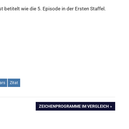
t betitelt wie die 5. Episode in der Ersten Staffel.
ars
Zitat
NÄCHSTER
ZEICHENPROGRAMME IM VERGLEICH
BEITRAG: