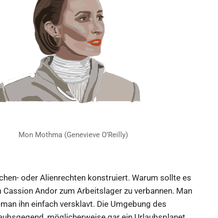
Mon Mothma (Genevieve O’Reilly)
chen- oder Alienrechten konstruiert. Warum sollte es
um Cassion Andor zum Arbeitslager zu verbannen. Man
m man ihn einfach versklavt. Die Umgebung des
rlaubsgegend, möglicherweise gar ein Urlaubsplanet.