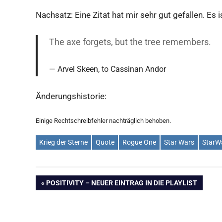
Nachsatz: Eine Zitat hat mir sehr gut gefallen. Es is
The axe forgets, but the tree remembers.
Arvel Skeen, to Cassinan Andor
Änderungshistorie:
Einige Rechtschreibfehler nachträglich behoben.
Krieg der Sterne
Quote
Rogue One
Star Wars
StarW
Beitragsnavigation
VORHERIGER
POSITIVITY – NEUER EINTRAG IN DIE PLAYLIST
BEITRAG: